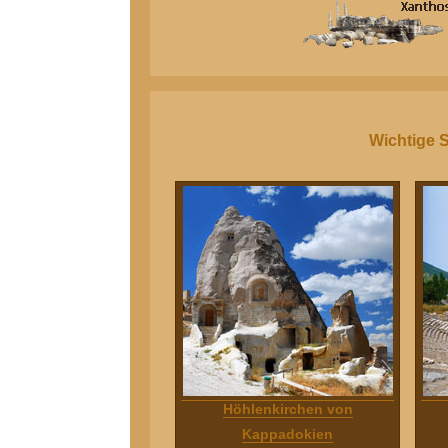
Wichtige 
Höhlenkirchen von
Kappadokien