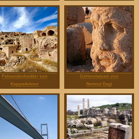
Felsendenkmäler von
Götterstatuen von
Kappadokien
Nemrut Dagi