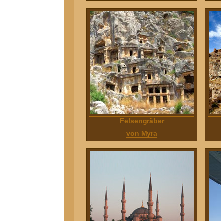
Felsengräber
von Myra