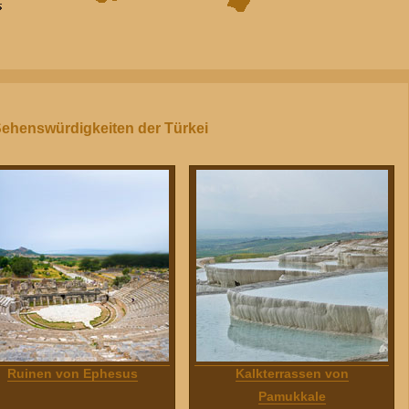
Sehenswürdigkeiten der Türkei
Ruinen von Ephesus
Kalkterrassen von
Pamukkale